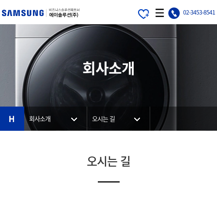
가
에
MOBILE
02-3453-8541
기
이
MENU
메
솔
뉴
루
션
회사소개
HOME
회사소개
오시는 길
오시는 길