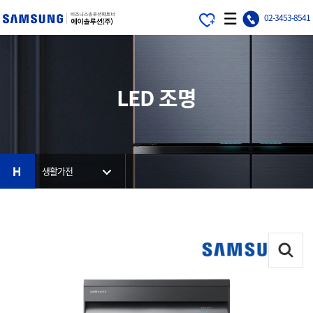
가
에
MOBILE
02-3453-8541
기
이
MENU
메
솔
뉴
루
션
LED 조명
HOME
생활가전
ZOOM