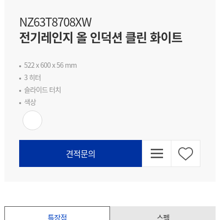
NZ63T8708XW
전기레인지 올 인덕션 클린 화이트
522 x 600 x 56 mm
3 히터
슬라이드 터치
색상
목
Wishlist
견적문의
록
으
특장점
스펙