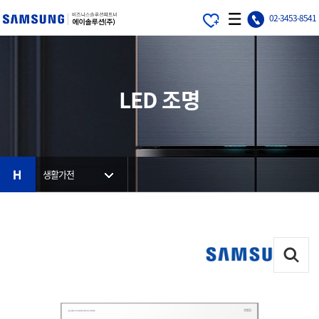
가
에
MOBILE
02-3453-8541
기
이
MENU
메
솔
뉴
루
션
LED 조명
HOME
생활가전
ZOOM